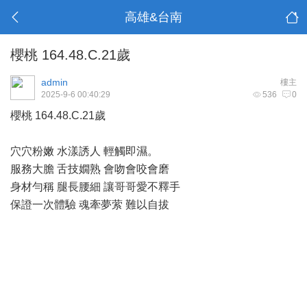
高雄&台南
櫻桃 164.48.C.21歲
admin
樓主
2025-9-6 00:40:29
536
0
櫻桃 164.48.C.21歲
穴穴粉嫩 水漾誘人 輕觸即濕。
服務大膽 舌技嫺熟 會吻會咬會磨
身材勻稱 腿長腰細 讓哥哥愛不釋手
保證一次體驗 魂牽夢萦 難以自拔