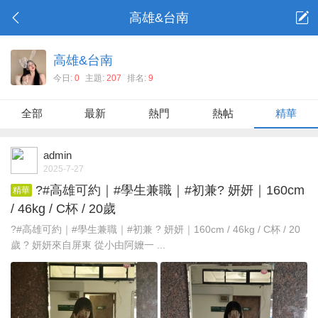
高雄&台南
高雄&台南
今日:
0
主題:
207
排名:
9
全部
最新
熱門
熱帖
精華
admin
2025-7-27
?#高雄可約｜#學生兼職｜#初兼? 妍妍｜160cm
精華
/ 46kg / C杯 / 20歲
?#高雄可約｜#學生兼職｜#初兼 ? 妍妍｜160cm / 46kg / C杯 / 20
歲 ? 妍妍來自屏東 從小由阿嬤一 ...